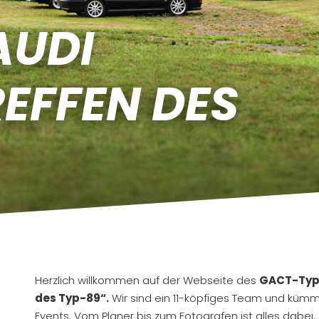
DI C
FFEN DES T
Herzlich willkommen auf der Webseite des
GACT-Typ-
des Typ-89“.
Wir sind ein 11-köpfiges Team und küm
Events. Vom Planer bis zum Fotografen ist alles dabei. 