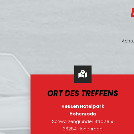
Achtu
ORT DES TREFFENS
Hessen Hotelpark
Hohenroda
Schwarzengrunder Straße 9
36284 Hohenroda