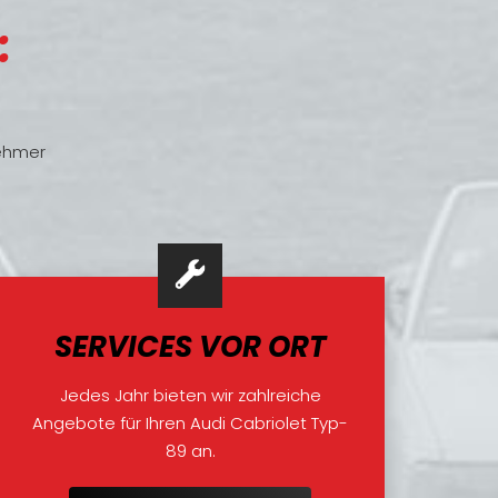
:
nehmer
SERVICES VOR ORT
Jedes Jahr bieten wir zahlreiche
Angebote für Ihren Audi Cabriolet Typ-
89 an.