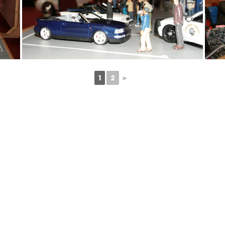
1
2
►